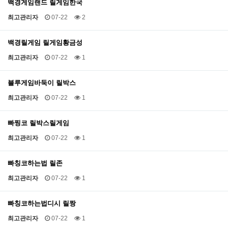
백경게임랜드 릴게임한국
최고관리자
07-22
2
백경릴게임 릴게임황금성
최고관리자
07-22
1
블루게임바둑이 릴박스
최고관리자
07-22
1
빠찡코 릴박스릴게임
최고관리자
07-22
1
빠칭코하는법 릴존
최고관리자
07-22
1
빠칭코하는법디시 릴짱
최고관리자
07-22
1