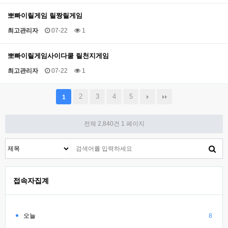
뽀빠이릴게임 릴짱릴게임
최고관리자
07-22
1
뽀빠이릴게임사이다쿨 릴천지게임
최고관리자
07-22
1
2
3
4
5
1
전체 2,840건
1 페이지
접속자집계
오늘
8