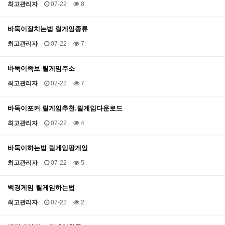
최고관리자
07-22
8
바둑이잘치는법 릴게임종류
최고관리자
07-22
7
바둑이족보 릴게임주소
최고관리자
07-22
7
바둑이포커 릴게임추천.릴게임다운로드
최고관리자
07-22
4
바둑이하는법 릴게임팡게임
최고관리자
07-22
5
백경게임 릴게임하는법
최고관리자
07-22
2